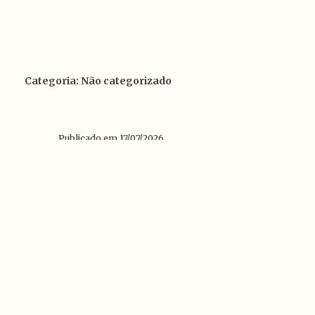
Categoria: Não categorizado
Publicado em 17/07/2026
Disciplinas Eletivas do CTCH
2026.2
O Departamento de Filosofia divulga
as Disciplinas Eletivas do CTCH 2026.2!
Com disciplinas da área de Arquitetura,
Artes Cênicas, Design, Filosofia, Letras,
Neurociências, Pedagogia, Psicologia e
Teologia.
Ler mais