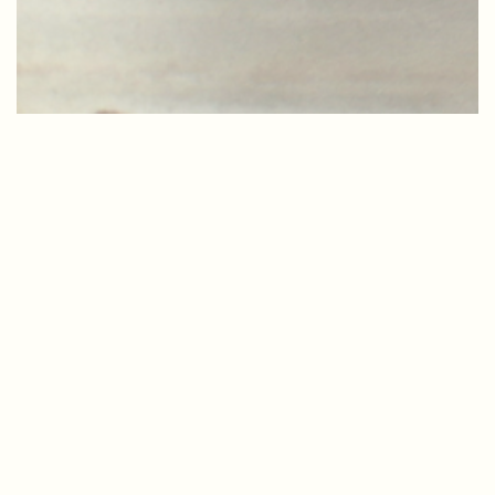
Alunos
ALTER
AnaLógos
Lilliput
Philos
PIBIC/PIBID