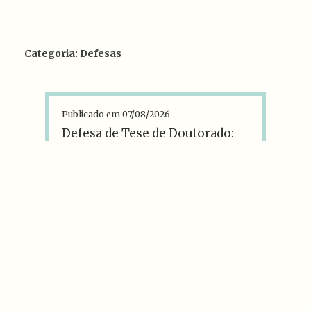
Categoria: Defesas
Publicado em 07/08/2026
Defesa de Tese de Doutorado:
“PENSAR O ANTICETICISMO:
Montaigne nas crises da moral
moderna”
O Departamento de Filosofia da PUC-
Rio comunica que, será defendida no
dia
27 de agosto de 2026, às 15h,
na L1062 da PUC-Rio
, a TESE DE
DOUTORADO intitulada
"PENSAR O
ANTICETICISMO: Montaigne nas
crises da moral moderna"
, pela
aluna
ANNA CAROLINA VELOZO
NA[…]