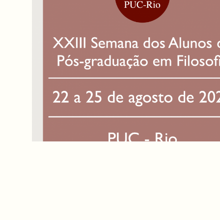
A Semana dos Alunos da Pós-graduação em
Filosofia (SAF) promovida pela PUC-Rio,
tendo como objetivo oferecer um espaço
para a apresentação e debate das atuais
pesquisas daqueles que estudam filosofia em